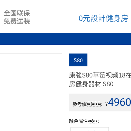
0元設計健身房
S80
康強S80草莓视频1
房健身器材 S80
4960
參考價：¥
顏色屬性：