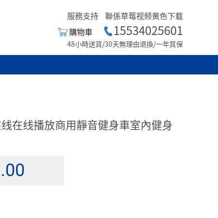
服務支持
聯係草莓视频黄色下载
15534025601
購物車
48小時送貨/30天無理由退換/一年質保
8在线在线播放商用靜音健身車室內健身
.00